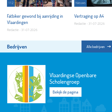
112
Nieuws
Fatbiker gewond bij aanrijding in
Vertraging op A4
Vlaardingen
Redactie - 31-07-2026
Redactie - 31-07-2026
Bedrijven
Alle bedrijven
Vlaardingse Openbare
Scholengroep
Bekijk de pagina