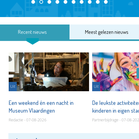
Recent nieuws
Meest gelezen nieuws
Uit
Uit
Een weekend én een nacht in
De leukste activiteit
Museum Vlaardingen
kinderen in eigen st
Redactie - 07-08-2026
Partnerbijdrage - 07-08-20