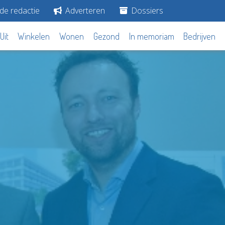
de redactie
Adverteren
Dossiers
Uit
Winkelen
Wonen
Gezond
In memoriam
Bedrijven