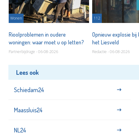
Wonen
112
Rioolproblemen in oudere
Opnieuw explosie bij
woningen: waar moet u op letten?
het Liesveld
Partnerbijdrage - 06-08-2026
Redactie - 06-08-2026
Lees ook
Schiedam24
Maassluis24
NL24