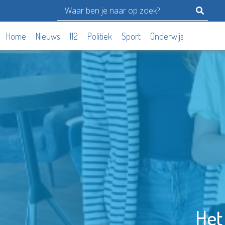
Home
Nieuws
112
Politiek
Sport
Onderwijs
Het