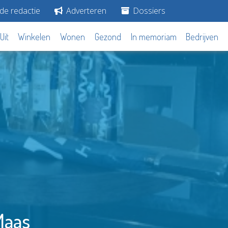
de redactie
Adverteren
Dossiers
Uit
Winkelen
Wonen
Gezond
In memoriam
Bedrijven
Maas