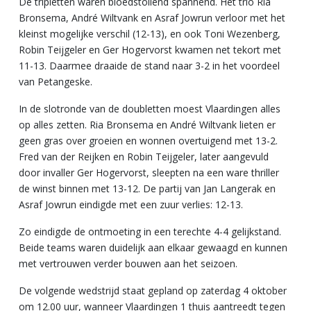
De tripletten waren bloedstollend spannend. Het trio Ria
Bronsema, André Wiltvank en Asraf Jowrun verloor met het
kleinst mogelijke verschil (12-13), en ook Toni Wezenberg,
Robin Teijgeler en Ger Hogervorst kwamen net tekort met
11-13. Daarmee draaide de stand naar 3-2 in het voordeel
van Petangeske.
In de slotronde van de doubletten moest Vlaardingen alles
op alles zetten. Ria Bronsema en André Wiltvank lieten er
geen gras over groeien en wonnen overtuigend met 13-2.
Fred van der Reijken en Robin Teijgeler, later aangevuld
door invaller Ger Hogervorst, sleepten na een ware thriller
de winst binnen met 13-12. De partij van Jan Langerak en
Asraf Jowrun eindigde met een zuur verlies: 12-13.
Zo eindigde de ontmoeting in een terechte 4-4 gelijkstand.
Beide teams waren duidelijk aan elkaar gewaagd en kunnen
met vertrouwen verder bouwen aan het seizoen.
De volgende wedstrijd staat gepland op zaterdag 4 oktober
om 12.00 uur, wanneer Vlaardingen 1 thuis aantreedt tegen