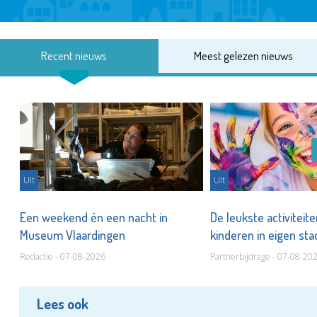
Recent nieuws
Meest gelezen nieuws
Uit
Uit
Een weekend én een nacht in
De leukste activiteit
Museum Vlaardingen
kinderen in eigen st
Redactie - 07-08-2026
Partnerbijdrage - 07-08-20
Lees ook