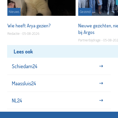
Nieuws
Gezond
s
Wie heeft Arya gezien?
Nieuwe gezichten, ni
bij Argos
Redactie - 05-08-2026
Partnerbijdrage - 05-08-20
Lees ook
Schiedam24
Maassluis24
NL24