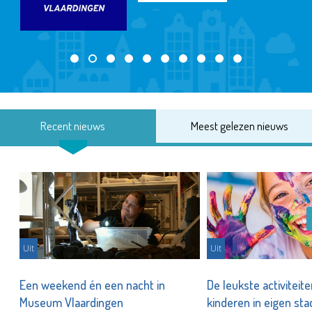
Recent nieuws
Meest gelezen nieuws
Uit
Uit
Een weekend én een nacht in
De leukste activiteit
Museum Vlaardingen
kinderen in eigen st