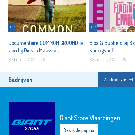
Uit
Uit
og
Documentaire COMMON GROUND te
Bios & Bubbels bij Bi
zien bij Bios in Maassluis
Koningshof
Redactie - 07-07-2026
Redactie - 22-06-2026
Bedrijven
Alle bedrijven
Giant Store Vlaardingen
Bekijk de pagina