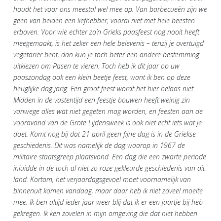
houdt het voor ons meestal wel mee op. Van barbecueën zijn we
geen van beiden een liefhebber, vooral niet met hele beesten
erboven. Voor wie echter zo’n Grieks paasfeest nog nooit heeft
meegemaakt, is het zeker een hele belevenis – tenzij je overtuigd
vegetariër bent, dan kun je toch beter een andere bestemming
uitkiezen om Pasen te vieren. Toch heb ik dit jaar op uw
paaszondag ook een klein beetje feest, want ik ben op deze
heuglijke dag jarig. Een groot feest wordt het hier helaas niet.
Midden in de vastentijd een feestje bouwen heeft weinig zin
vanwege alles wat niet gegeten mag worden, en feesten aan de
vooravond van de Grote Lijdensweek is ook niet echt iets wat je
doet. Komt nog bij dat 21 april geen fijne dag is in de Griekse
geschiedenis. Dit was namelijk de dag waarop in 1967 de
militaire staatsgreep plaatsvond. Een dag die een zwarte periode
inluidde in de toch al niet zo roze gekleurde geschiedenis van dit
land. Kortom, het verjaardagsgevoel moet voornamelijk van
binnenuit komen vandaag, maar daar heb ik niet zoveel moeite
mee. Ik ben altijd ieder jaar weer blij dat ik er een jaartje bij heb
gekregen. Ik ken zovelen in mijn omgeving die dat niet hebben