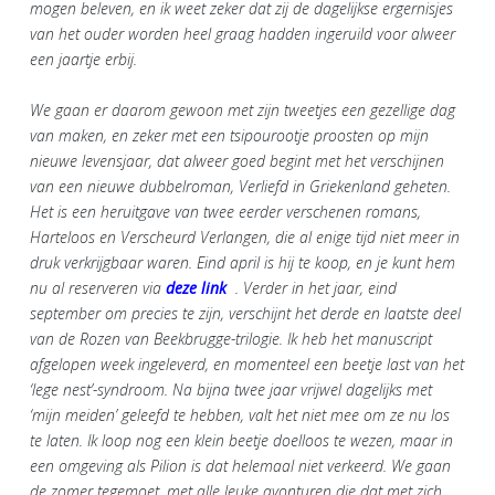
mogen beleven, en ik weet zeker dat zij de dagelijkse ergernisjes
van het ouder worden heel graag hadden ingeruild voor alweer
een jaartje erbij.
We gaan er daarom gewoon met zijn tweetjes een gezellige dag
van maken, en zeker met een tsipourootje proosten op mijn
nieuwe levensjaar, dat alweer goed begint met het verschijnen
van een nieuwe dubbelroman, Verliefd in Griekenland geheten.
Het is een heruitgave van twee eerder verschenen romans,
Harteloos en Verscheurd Verlangen, die al enige tijd niet meer in
druk verkrijgbaar waren. Eind april is hij te koop, en je kunt hem
nu al reserveren via
deze link
. Verder in het jaar, eind
september om precies te zijn, verschijnt het derde en laatste deel
van de Rozen van Beekbrugge-trilogie. Ik heb het manuscript
afgelopen week ingeleverd, en momenteel een beetje last van het
‘lege nest’-syndroom. Na bijna twee jaar vrijwel dagelijks met
‘mijn meiden’ geleefd te hebben, valt het niet mee om ze nu los
te laten. Ik loop nog een klein beetje doelloos te wezen, maar in
een omgeving als Pilion is dat helemaal niet verkeerd. We gaan
de zomer tegemoet, met alle leuke avonturen die dat met zich