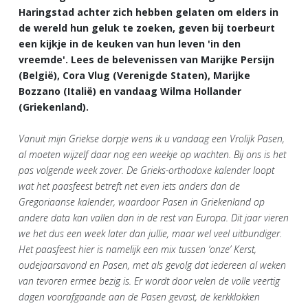
Haringstad achter zich hebben gelaten om elders in
de wereld hun geluk te zoeken, geven bij toerbeurt
een kijkje in de keuken van hun leven 'in den
vreemde'. Lees de belevenissen van Marijke Persijn
(België), Cora Vlug (Verenigde Staten), Marijke
Bozzano (Italië) en vandaag Wilma Hollander
(Griekenland).
Vanuit mijn Griekse dorpje wens ik u vandaag een Vrolijk Pasen,
al moeten wijzelf daar nog een weekje op wachten. Bij ons is het
pas volgende week zover. De Grieks-orthodoxe kalender loopt
wat het paasfeest betreft net even iets anders dan de
Gregoriaanse kalender, waardoor Pasen in Griekenland op
andere data kan vallen dan in de rest van Europa. Dit jaar vieren
we het dus een week later dan jullie, maar wel veel uitbundiger.
Het paasfeest hier is namelijk een mix tussen ‘onze’ Kerst,
oudejaarsavond en Pasen, met als gevolg dat iedereen al weken
van tevoren ermee bezig is. Er wordt door velen de volle veertig
dagen voorafgaande aan de Pasen gevast, de kerkklokken