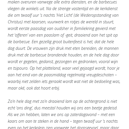
maken overuren vanwege alle extra diensten, en de barbecues
vliegen de winkels uit. Na de strenge vastentijd en de kerkdienst
die om twaalf uur ’s nachts ‘Het Licht’ (de Wederopstanding van
Christus) met kaarsen, vuurwerk en rotjes de wereld in stuurt,
wordt eerste paasdag van oudsher in familiekring gevierd met
het ‘offeren’ van een paaslam of -geit, draaiend aan het spit op
de barbecue. Een gezellig groot buitenfeest is het, dat de hele
dag duurt. De vrouwen zijn druk met eten bereiden, de mannen
druk met de barbecue brandende houden, en de hele dag door
wordt er gegeten, gedanst, gezongen en gedronken, vooral wijn
en tsipouro. Op het platteland, waar veel gejaagd wordt, hoor je
aan het eind van de paasmiddag regelmatig vreugdeschoten –
waarbij niet zelden iets geraakt wordt wat niet de bedoeling was,
maar oké, ook dat hoort erbij.
Zo’n hele dag met zo’n draaiend lam op de achtergrond is niet
echt ‘ons ding’, dus meestal houden wij ons een beetje gedeisd.
Als we zin hebben, laten we ons op zaterdagavond – met een
kaars om aan te steken in de hand – tegen twaalf uur ‘s nachts
even op het kerkplein zien vanwege het dorpsgevoel, maar daar