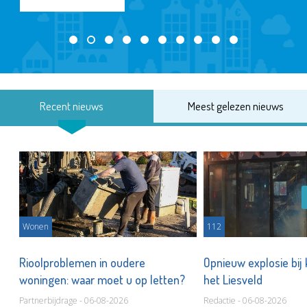
Recent nieuws
Meest gelezen nieuws
Wonen
112
Rioolproblemen in oudere
Opnieuw explosie bij
woningen: waar moet u op letten?
het Liesveld
Partnerbijdrage - 06-08-2026
Redactie - 06-08-2026