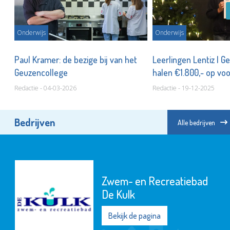
Onderwijs
Onderwijs
Paul Kramer: de bezige bij van het
Leerlingen Lentiz | G
U
Geuzencollege
halen €1.800,- op vo
Redactie - 04-03-2026
Redactie - 19-12-2025
Bedrijven
Alle bedrijven
Zwem- en Recreatiebad
De Kulk
Bekijk de pagina