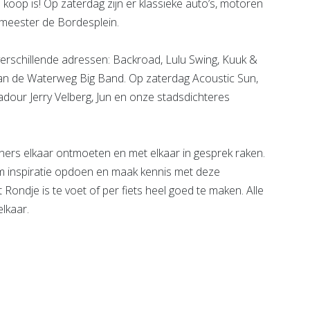
 koop is! Op zaterdag zijn er klassieke auto’s, motoren
emeester de Bordesplein.
p verschillende adressen: Backroad, Lulu Swing, Kuuk &
aan de Waterweg Big Band. Op zaterdag Acoustic Sun,
adour Jerry Velberg, Jun en onze stadsdichteres
ers elkaar ontmoeten en met elkaar in gesprek raken.
m inspiratie opdoen en maak kennis met deze
 Rondje is te voet of per fiets heel goed te maken. Alle
lkaar.