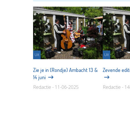
Uit
Uit
Zie je in (Rondje) Ambacht 13 &
Zevende edit
14 juni
Redactie - 11-06-2025
Redactie - 1