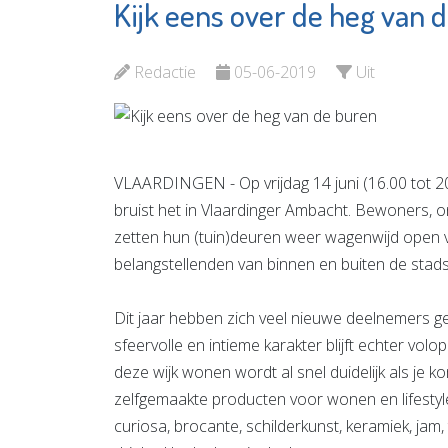
Kijk eens over de heg van 
Prevenzie
Van Kor
Leefstijlcoaching
Vlaardi
Redactie
05-06-2019
Uit
Bekijk de pagina
Bekijk d
VLAARDINGEN - Op vrijdag 14 juni (16.00 tot 20.
bruist het in Vlaardinger Ambacht. Bewoners,
zetten hun (tuin)deuren weer wagenwijd open 
belangstellenden van binnen en buiten de stad
Dit jaar hebben zich veel nieuwe deelnemers ge
sfeervolle en intieme karakter blijft echter vo
deze wijk wonen wordt al snel duidelijk als je ko
zelfgemaakte producten voor wonen en lifestyle,
curiosa, brocante, schilderkunst, keramiek, ja