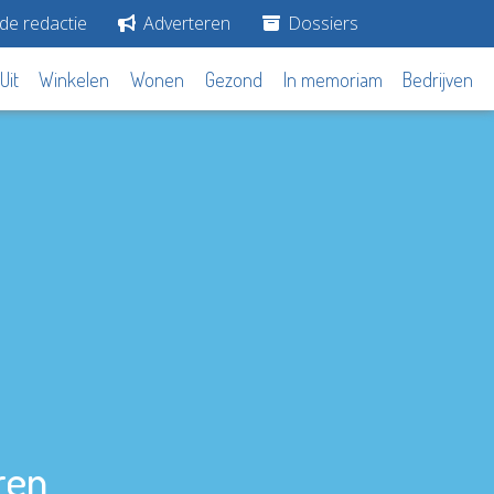
de redactie
Adverteren
Dossiers
Uit
Winkelen
Wonen
Gezond
In memoriam
Bedrijven
ren