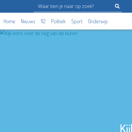
Home
Nieuws
112
Politiek
Sport
Onderwijs
Ki