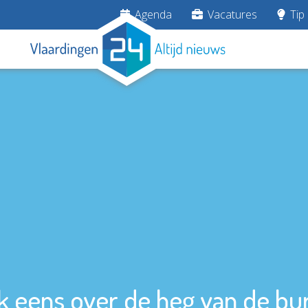
Agenda
Vacatures
Tip 
jk eens over de heg van de bu