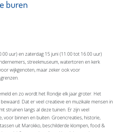
de buren
tenhof
Energiebank
ngen
Vlaardingen
e pagina
Bekijk de pagina
00 uur) en zaterdag 15 juni (11.00 tot 16.00 uur)
 ondernemers, streekmuseum, watertoren en kerk
voor wijkgenoten, maar zeker ook voor
sgrenzen.
meld en zo wordt het Rondje elk jaar groter. Het
lop bewaard. Dat er veel creatieve en muzikale mensen in
mt struinen langs al deze tuinen. Er zijn veel
 voor binnen en buiten. Groencreaties, historie,
m, tassen uit Marokko, beschilderde klompen, food &