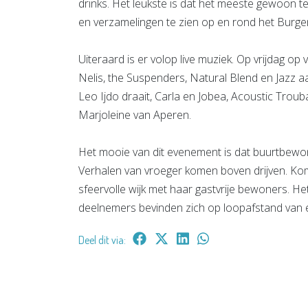
drinks. Het leukste is dat het meeste gewoon te
en verzamelingen te zien op en rond het Burg
Uiteraard is er volop live muziek. Op vrijdag o
Nelis, the Suspenders, Natural Blend en Jazz 
Leo Ijdo draait, Carla en Jobea, Acoustic Troub
Marjoleine van Aperen.
Het mooie van dit evenement is dat buurtbewon
Verhalen van vroeger komen boven drijven. Ko
sfeervolle wijk met haar gastvrije bewoners. Het
deelnemers bevinden zich op loopafstand van e
Deel dit via: