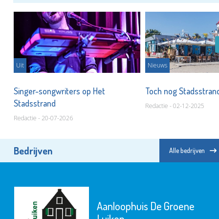
Uit
Nieuws
Singer-songwriters op Het
Toch nog Stadsstran
Stadsstrand
Redactie - 02-12-2025
Redactie - 20-07-2026
Bedrijven
Alle bedrijven
Aanloophuis De Groene
Luiken