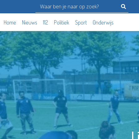
Home
Nieuws
112
Politiek
Sport
Onderwijs
L