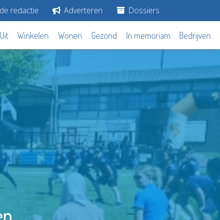
de redactie
Adverteren
Dossiers
Uit
Winkelen
Wonen
Gezond
In memoriam
Bedrijven
en