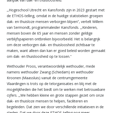
aanpak van dak- en thuisloosheid.
,,Hogeschool Utrecht en Kansfonds zijn in 2023 gestart met
de ETHOS-telling, omdat in de huidige statistieken groepen
dak- en thuisloze mensen verborgen blijven”, vertelt Willem
van Sermondt, programmaleider Kansfonds. ,,Kinderen,
mensen boven de 65 jaar en mensen zonder geldige
verblijfspapieren ontbreken bijvoorbeeld. Het is belangrijk
om deze verborgen dak- en thuisloosheid zichtbaar te
maken, want alleen dan kan er goed beleid worden gemaakt
om dak- en thuisloosheid op te lossen.''
Wethouder Proos, verantwoordelijk wethouder, mede
namens wethouder Zwang (Schiedam) en wethouder
Kroonen (Maassluis) vanuit de centrumgemeente
Vlaardingen is trots op de telorganisaties en blij met de
mogelijkheden die het biedt om te werken met betrouwbare
cijfers. ,,We hebben kleine en grote stappen gezet om onze
dak- en thuisloze mensen te helpen, faciliteren en
begeleiden. Dat zien we door verschillende initiatieven in de
steden. Dat we door deze ETHOS-telling nog meer