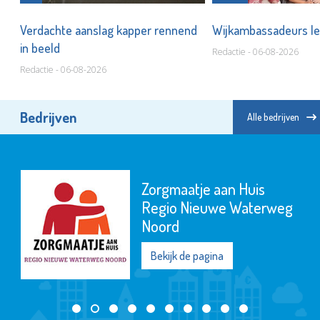
Verdachte aanslag kapper rennend
Wijkambassadeurs le
en
in beeld
Redactie - 06-08-2026
Redactie - 06-08-2026
Bedrijven
Alle bedrijven
Zorgmaatje aan Huis
Regio Nieuwe Waterweg
Noord
Bekijk de pagina