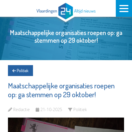
Maatschappelijke organisaties roepen op: ga
stemmen op 29 oktober!
Politiek
Maatschappelijke organisaties roepen
op: ga stemmen op 29 oktober!
Redactie
21-10-2025
Politiek