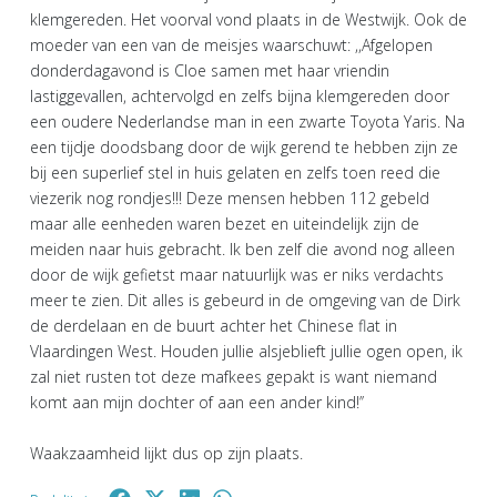
klemgereden. Het voorval vond plaats in de Westwijk. Ook de
moeder van een van de meisjes waarschuwt: ,,Afgelopen
donderdagavond is Cloe samen met haar vriendin
lastiggevallen, achtervolgd en zelfs bijna klemgereden door
een oudere Nederlandse man in een zwarte Toyota Yaris. Na
een tijdje doodsbang door de wijk gerend te hebben zijn ze
bij een superlief stel in huis gelaten en zelfs toen reed die
viezerik nog rondjes!!! Deze mensen hebben 112 gebeld
maar alle eenheden waren bezet en uiteindelijk zijn de
meiden naar huis gebracht. Ik ben zelf die avond nog alleen
door de wijk gefietst maar natuurlijk was er niks verdachts
meer te zien. Dit alles is gebeurd in de omgeving van de Dirk
de derdelaan en de buurt achter het Chinese flat in
Vlaardingen West. Houden jullie alsjeblieft jullie ogen open, ik
zal niet rusten tot deze mafkees gepakt is want niemand
komt aan mijn dochter of aan een ander kind!’’
Waakzaamheid lijkt dus op zijn plaats.