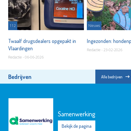
112
Nieuws
ij
Twaalf drugsdealers opgepakt in
Ingezonden: hondenpo
Vlaardingen
Redactie - 23-02-2026
Redactie - 06-06-2026
Bedrijven
Alle bedrijven
Samenwerking
Bekijk de pagina