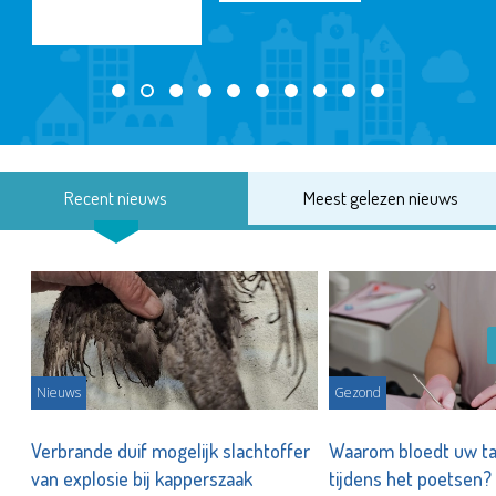
Recent nieuws
Meest gelezen nieuws
Nieuws
Gezond
d
Verbrande duif mogelijk slachtoffer
Waarom bloedt uw t
van explosie bij kapperszaak
tijdens het poetsen?