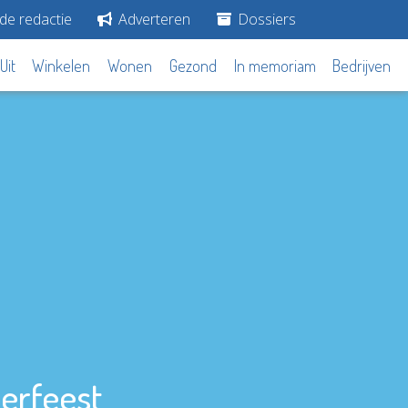
de redactie
Adverteren
Dossiers
Uit
Winkelen
Wonen
Gezond
In memoriam
Bedrijven
erfeest