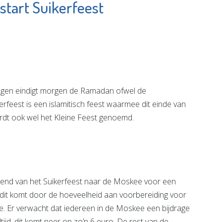
tart Suikerfeest
ie
Federatie
lcoaching
Broekpolder
e pagina
Bekijk de pagina
gen eindigt morgen de Ramadan ofwel de
rfeest is een islamitisch feest waarmee dit einde van
rdt ook wel het Kleine Feest genoemd.
end van het Suikerfeest naar de Moskee voor een
 dit komt door de hoeveelheid aan voorbereiding voor
e. Er verwacht dat iedereen in de Moskee een bijdrage
tijd, dit komt neer op zo’n 6 euro. De rest van de