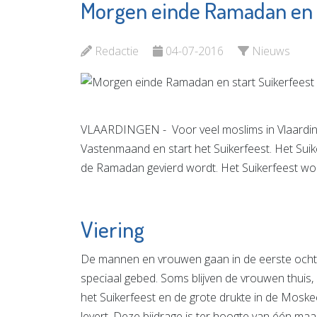
Morgen einde Ramadan en s
Vlaardingen in
Prevenz
Beweging
Leefstij
Redactie
04-07-2016
Nieuws
Bekijk de pagina
Bekijk d
VLAARDINGEN - Voor veel moslims in Vlaardin
Vastenmaand en start het Suikerfeest. Het Suike
de Ramadan gevierd wordt. Het Suikerfeest wo
Viering
De mannen en vrouwen gaan in de eerste ocht
speciaal gebed. Soms blijven de vrouwen thuis,
het Suikerfeest en de grote drukte in de Moske
levert. Deze bijdrage is ter hoogte van één maal