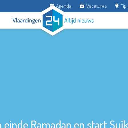
Agenda
Vacatures
Tip 
 einde Ramadan en start Suik