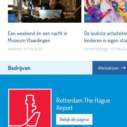
Uit
Uit
er
Een weekend én een nacht in
De leukste activiteit
Museum Vlaardingen
kinderen in eigen st
Redactie - 07-08-2026
Partnerbijdrage - 07-08-20
Bedrijven
Alle bedrijven
Rotterdam The Hague
Airport
Bekijk de pagina