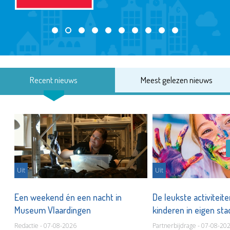
Recent nieuws
Meest gelezen nieuws
Uit
Uit
Een weekend én een nacht in
De leukste activiteit
Museum Vlaardingen
kinderen in eigen st
Redactie - 07-08-2026
Partnerbijdrage - 07-08-20