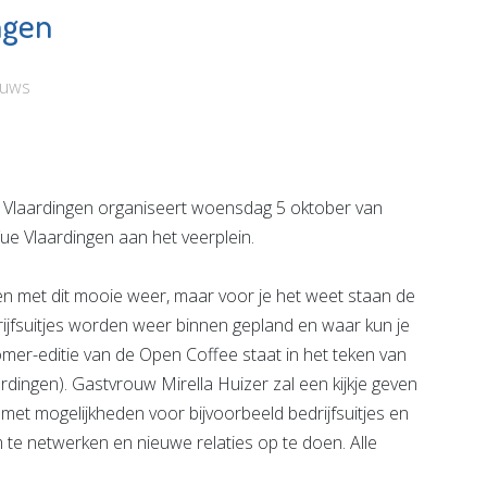
ngen
huis De
Bibliotheek De
Luiken
Plataan
euws
e pagina
Bekijk de pagina
Vlaardingen organiseert woensdag 5 oktober van
ue Vlaardingen aan het veerplein.
en met dit mooie weer, maar voor je het weet staan de
jfsuitjes worden weer binnen gepland en waar kun je
er-editie van de Open Coffee staat in het teken van
rdingen). Gastvrouw Mirella Huizer zal een kijkje geven
met mogelijkheden voor bijvoorbeeld bedrijfsuitjes en
m te netwerken en nieuwe relaties op te doen. Alle