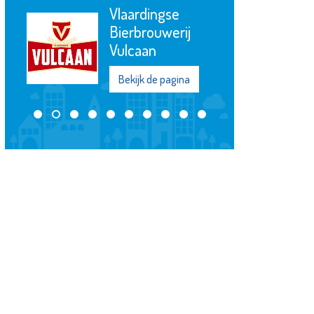
Vlaardingse
Bierbrouwerij
Vulcaan
Bekijk de pagina