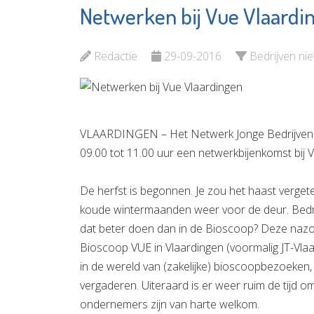
Netwerken bij Vue Vlaardi
Zwem- en
Aanloop
Recreatiebad De
Groene 
Kulk
Redactie
29-09-2016
Bedrijven ni
Bekijk d
Bekijk de pagina
VLAARDINGEN – Het Netwerk Jonge Bedrijven 
09.00 tot 11.00 uur een netwerkbijenkomst bij V
De herfst is begonnen. Je zou het haast verget
koude wintermaanden weer voor de deur. Bedri
dat beter doen dan in de Bioscoop? Deze nazom
Bioscoop VUE in Vlaardingen (voormalig JT-Vlaa
in de wereld van (zakelijke) bioscoopbezoeken, 
vergaderen. Uiteraard is er weer ruim de tijd o
ondernemers zijn van harte welkom.