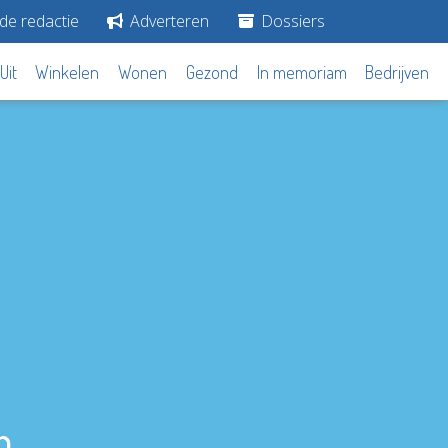
de redactie
Adverteren
Dossiers
Uit
Winkelen
Wonen
Gezond
In memoriam
Bedrijven
n