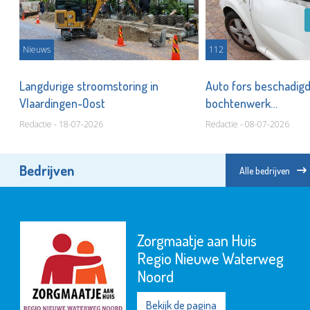
Nieuws
112
Langdurige stroomstoring in
Auto fors beschadigd
Vlaardingen-Oost
bochtenwerk
vrachtwagenchauffe
Redactie - 18-07-2026
Redactie - 08-07-2026
Bedrijven
Alle bedrijven
Zorgmaatje aan Huis
Regio Nieuwe Waterweg
Noord
Bekijk de pagina