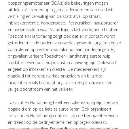
opsporingsambtenaar (BOA’s) die bekeuringen mogen
uitdelen. Ze treden op tegen allerlei vormen van overlast,
vernieling en vervuiling van de stad: afval op straat,
inbraakpreventie, hondenpoep, fietswrakken, hangjongeren
en andere zaken waar Vlaardingers last van kunnen hebben.
Toezicht en Handhaving zorgt ook dat er in contact wordt
getreden met de ouders van overlastgevende jongeren en ze
controleren op verkoop van alcohol aan minderjarigen. Bij
ongevallen verleent Toezicht en Handhaving eerste hulp
totdat de eventuele hulpdiensten aanwezig zijn. Ook wordt
er gelet op inbraken en diefstal. De medewerkers zijn
opgeleid tot beroepsverkeersregelaars en bij grote
incidenten zoals brand of ongevallen zorgen zij voor een
veilige doorstroom van het verkeer.
Toezicht en Handhaving heeft een biketeam, zij zijn speciaal
opgeleid om op de fiets te surveilleren. Ook organiseert
Toezicht en Handhaving controles op de bedrijventerreinen
en treedt op de bedrijventerreinen op tegen overlast,
vernieling en vervuiling. De handhavers spreken mensen aan