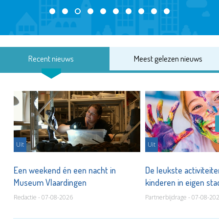
Recent nieuws
Meest gelezen nieuws
Uit
Uit
Een weekend én een nacht in
De leukste activiteit
Museum Vlaardingen
kinderen in eigen st
Redactie - 07-08-2026
Partnerbijdrage - 07-08-20