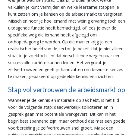
wat je te wachten staat. Daarbij ontdek je ook welke
valkuilen je kunt vermijden en welke leerzame stappen je
kunt zetten om je kansen op de arbeidsmarkt te vergroten.
Misschien hoor je hoe iemand met weinig ervaring toch een
uitdagende functie heeft bemachtigd, of lees je over de
specifieke weg die iemand heeft afgelegd om
orthopedagoog te worden. Op die manier krijg je een
realistischer beeld van de sector. Je beseft dat je niet alleen
staat in je zoektocht en dat verschillende wegen naar een
succesvolle carrière kunnen leiden. Het vergroot je
zelfvertrouwen en geeft je handvatten om bewuste keuzes
te maken, gebaseerd op gedeelde kennis en inzichten.
Stap vol vertrouwen de arbeidsmarkt op
Wanneer je de kennis en inspiratie op zak hebt, is het tijd
voor de volgende stap: daadwerkelijk solliciteren en in
gesprek gaan met potentiële werkgevers. Dit kan in het
begin best spannend zijn, maar onthoud dat met een goede
voorbereiding je zelfvertrouwen snel groeit. Maak een
duidelijk overzicht van je competenties, je opleidingen en je