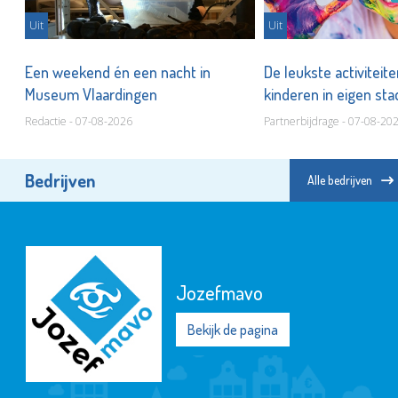
Uit
Uit
er
Een weekend én een nacht in
De leukste activiteit
Museum Vlaardingen
kinderen in eigen st
Redactie - 07-08-2026
Partnerbijdrage - 07-08-20
Bedrijven
Alle bedrijven
Jozefmavo
Bekijk de pagina