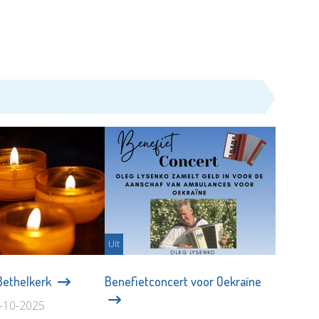
Uit
 Bethelkerk
Benefietconcert voor Oekraïne
5-10-2025