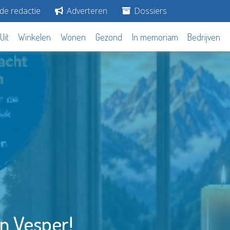
de redactie
Adverteren
Dossiers
Uit
Winkelen
Wonen
Gezond
In memoriam
Bedrijven
n Vesper!