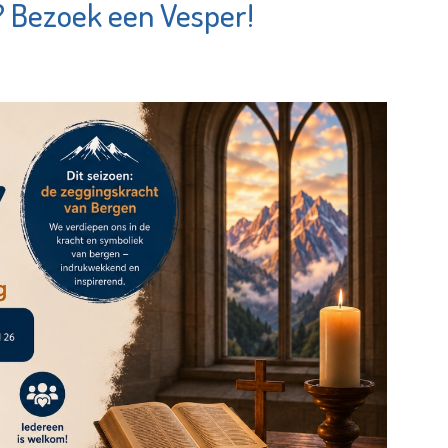
? Bezoek een Vesper!
Chocolaterie &
dam The
Bonbonnerie
irport
Chobon
e pagina
Bekijk de pagina