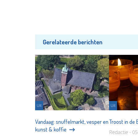
Gerelateerde berichten
Uit
Uit
Vandaag: snuffelmarkt, vesper en
Troost in de
kunst & koffie
Redactie - 0