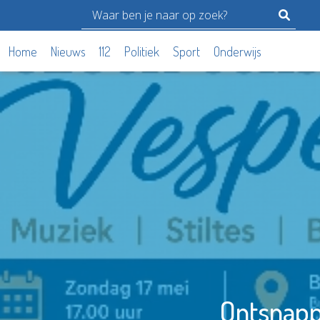
Home
Nieuws
112
Politiek
Sport
Onderwijs
Ontsnapp