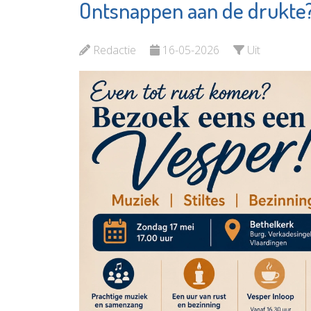
Ontsnappen aan de drukte
Waterweg
Rotter
Wonen
Hague A
Redactie
16-05-2026
Uit
Bekijk de pagina
Bekijk d