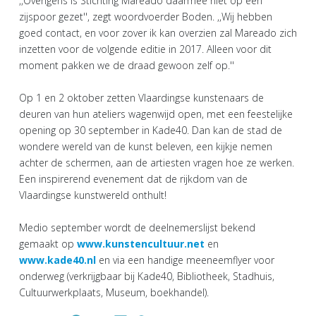
,,Overigens is Stichting Mareado daarmee niet op een
zijspoor gezet'', zegt woordvoerder Boden. ,,Wij hebben
goed contact, en voor zover ik kan overzien zal Mareado zich
inzetten voor de volgende editie in 2017. Alleen voor dit
moment pakken we de draad gewoon zelf op.''
Op 1 en 2 oktober zetten Vlaardingse kunstenaars de
deuren van hun ateliers wagenwijd open, met een feestelijke
opening op 30 september in Kade40. Dan kan de stad de
wondere wereld van de kunst beleven, een kijkje nemen
achter de schermen, aan de artiesten vragen hoe ze werken.
Een inspirerend evenement dat de rijkdom van de
Vlaardingse kunstwereld onthult!
Medio september wordt de deelnemerslijst bekend
gemaakt op
www.kunstencultuur.net
en
www.kade40.nl
en via een handige meeneemflyer voor
onderweg (verkrijgbaar bij Kade40, Bibliotheek, Stadhuis,
Cultuurwerkplaats, Museum, boekhandel).