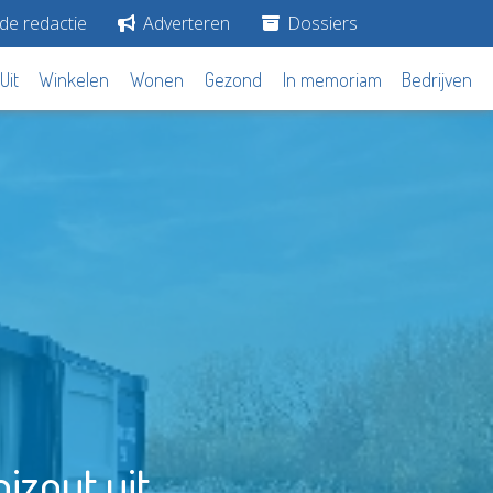
de redactie
Adverteren
Dossiers
Uit
Winkelen
Wonen
Gezond
In memoriam
Bedrijven
izout uit