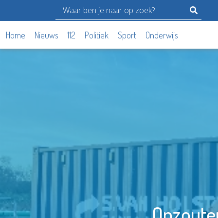
Home
Nieuws
112
Politiek
Sport
Onderwijs
Opzouten