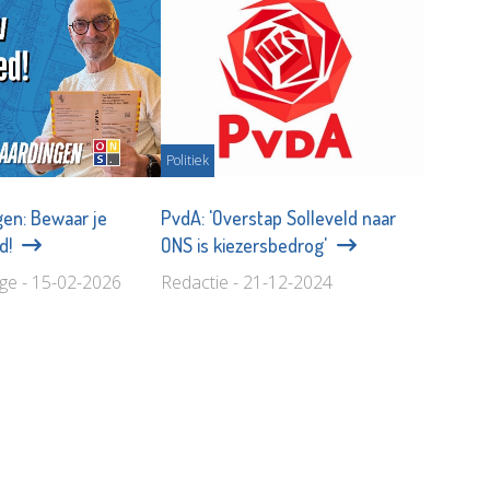
Politiek
gen: Bewaar je
PvdA: 'Overstap Solleveld naar
d!
ONS is kiezersbedrog'
age - 15-02-2026
Redactie - 21-12-2024