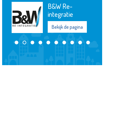
Jozefmavo
Bekijk de pagina