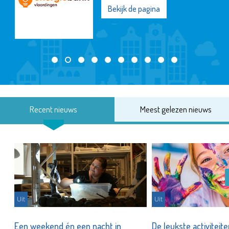
Bekijk de pagina
Recent nieuws
Meest gelezen nieuws
Uit
Uit
Een weekend én een nacht in
De leukste activiteit