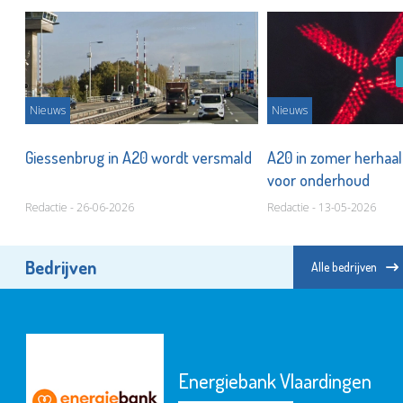
Nieuws
Nieuws
in
Giessenbrug in A20 wordt versmald
A20 in zomer herhaald
voor onderhoud
Redactie - 26-06-2026
Redactie - 13-05-2026
Bedrijven
Alle bedrijven
Energiebank Vlaardingen