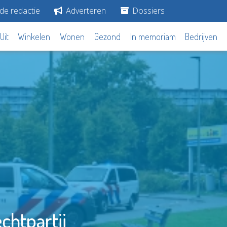
de redactie
Adverteren
Dossiers
Uit
Winkelen
Wonen
Gezond
In memoriam
Bedrijven
chtpartij