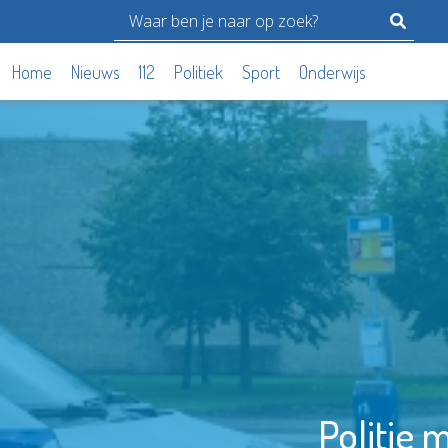
Home
Nieuws
112
Politiek
Sport
Onderwijs
Politie 