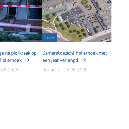
Nieuws
e na plofkraak op
Cameratoezicht Holierhoek met
 Holierhoek
een jaar verlengd
6-06-2026
Redactie - 28-05-2026