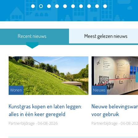
Recent nieuws
Meest gelezen nieuws
Wonen
Nieuws
 op
Kunstgras kopen en laten leggen:
Nieuwe belevingswan
alles in één keer geregeld
voor gebruik
Partnerbijdrage - 06-08-2026
Partnerbijdrage - 06-08-20