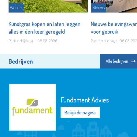
Wonen
Nieuws
Kunstgras kopen en laten leggen:
Nieuwe belevingswan
?
alles in één keer geregeld
voor gebruik
Partnerbijdrage - 06-08-2026
Partnerbijdrage - 06-08-20
Bedrijven
Alle bedrijven
Fundament Advies
Bekijk de pagina