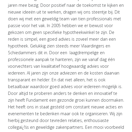
jaren mee bezig. Door positief naar de toekomst te kijken en
nieuwe ideeën uit te werken, dragen wij ons steentje bij. Dit
doen wij met een geweldig team van tien professionals met
passie voor het vak. In 2005 hebben we er bewust voor
gekozen om geen specifieke hypotheekwinkel te zijn. De
reden is simpel, een goed advies is zoveel meer dan een
hypotheek. Gelukkig zien steeds meer Vlaardingers en
Schiedammers dit in. Door een laagdrempelige en
professionele aanpak te hanteren, zijn we vanaf dag één
voorvechters van kwalitatief hoogwaardig advies voor
iedereen. Al jaren zijn onze adviezen en de kosten daarvan
transparant en helder. En dat niet alleen, het is ook
betaalbaar waardoor goed advies voor iedereen mogelijk is.
Door altijd te proberen anders te denken en innovatief te
zijn heeft Fundament een gezonde groei kunnen doormaken.
Het heeft ons in staat gesteld om constant nieuwe acties en
evenementen te bedenken maar ook te organiseren. Wij zijn
hierbij gesteund door tevreden relaties, enthousiaste
collegaï¿½s en geweldige zakenpartners. Een mooi voorbeeld