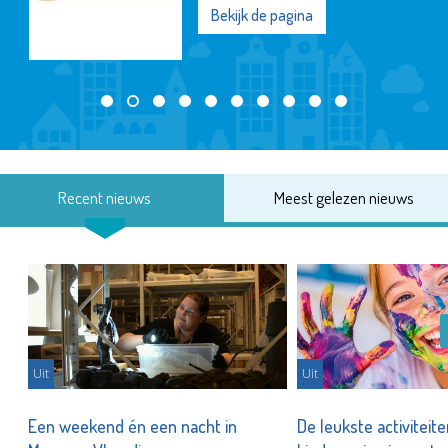
Bekijk de pagina
Recent nieuws
Meest gelezen nieuws
Uit
Uit
Een weekend én een nacht in
De leukste activiteit