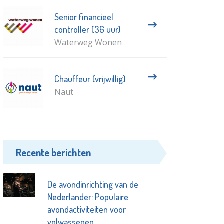
Senior financieel
controller (36 uur)
Waterweg Wonen
Chauffeur (vrijwillig)
Naut
Recente berichten
De avondinrichting van de
Nederlander: Populaire
avondactiviteiten voor
volwassenen