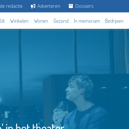
de redactie
Adverteren
Dossiers
Uit
Winkelen
Wonen
Gezond
In memoriam
Bedrijven
' in het theater