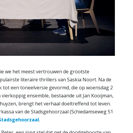
e we het meest vertrouwen de grootste
airste literaire thrillers van Saskia Noort. Na de
ok tot een toneelversie gevormd, die op woensdag 2
Een vierkoppig ensemble, bestaande uit Jan Kooijman,
uyzen, brengt het verhaal doeltreffend tot leven.
terkassa van de Stadsgehoorzaal (Schiedamseweg 51
Stadsgehoorzaal
.
 Peter, een jong stel dat net de doodgeboorte van