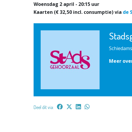
Woensdag 2 april - 20:15 uur
Kaarten (€ 32,50 incl. consumptie) via
de 
Stads
Schiedams
Meer ove
Deel dit via: