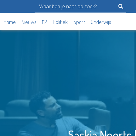
Home
Nieuws
112
Politiek
Sport
Onderwijs
Saskia Noorts l