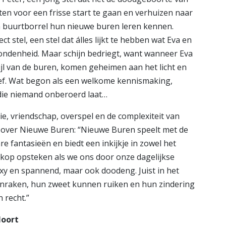
en voor een frisse start te gaan en verhuizen naar
n buurtborrel hun nieuwe buren leren kennen.
ct stel, een stel dat álles lijkt te hebben wat Eva en
bondenheid. Maar schijn bedriegt, want wanneer Eva
ijl van de buren, komen geheimen aan het licht en
f. Wat begon als een welkome kennismaking,
die niemand onberoerd laat…
zie, vriendschap, overspel en de complexiteit van
er over Nieuwe Buren: “Nieuwe Buren speelt met de
e fantasieën en biedt een inkijkje in zowel het
 kop opsteken als we ons door onze dagelijkse
sexy en spannend, maar ook doodeng. Juist in het
anraken, hun zweet kunnen ruiken en hun zindering
 recht.”
Noort