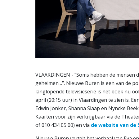
VLAARDINGEN - “Soms hebben de mensen di
geheimen…”. Nieuwe Buren is een van de popul
langlopende televisieserie is het boek nu o
april (20:15 uur) in Vlaardingen te zien is. 
Edwin Jonker, Shanna Slaap en Nyncke Beekh
Kaarten voor zijn verkrijgbaar via de Thea
of 010 434 05 00) en via
de website van de 
Nieuwe Buren vertelt het verhaal van Eva en