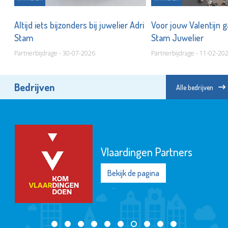
Altijd iets bijzonders bij juwelier Adri
Voor jouw Valentijn g
Stam
Stam Juwelier
Partnerbijdrage - 30-07-2026
Partnerbijdrage - 11-02-20
Bedrijven
Alle bedrijven
Vlaardingen Partners
Bekijk de pagina