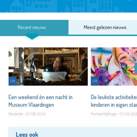
Recent nieuws
Meest gelezen nieuws
Uit
Uit
Een weekend én een nacht in
De leukste activiteit
Museum Vlaardingen
kinderen in eigen st
Redactie - 07-08-2026
Partnerbijdrage - 07-08-20
Lees ook