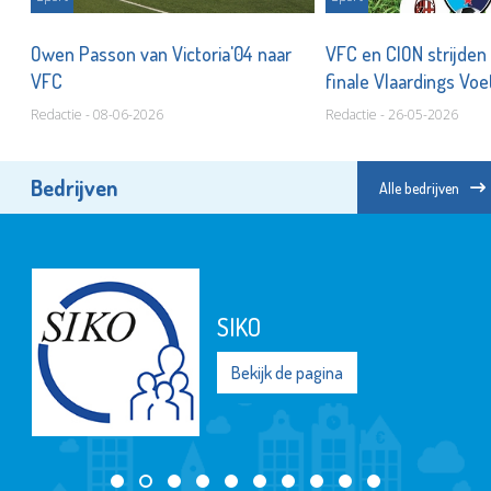
Owen Passon van Victoria'04 naar
VFC en CION strijden
VFC
finale Vlaardings Voe
Kampioenschap
Redactie - 08-06-2026
Redactie - 26-05-2026
Bedrijven
Alle bedrijven
Zwem- en Recreati
De Kulk
Bekijk de pagina