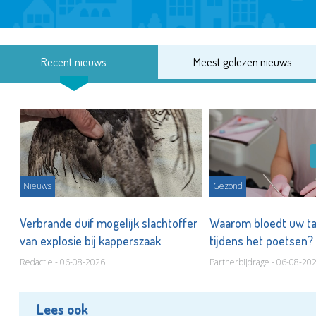
Recent nieuws
Meest gelezen nieuws
Nieuws
Gezond
d
Verbrande duif mogelijk slachtoffer
Waarom bloedt uw t
van explosie bij kapperszaak
tijdens het poetsen?
Redactie - 06-08-2026
Partnerbijdrage - 06-08-20
Lees ook