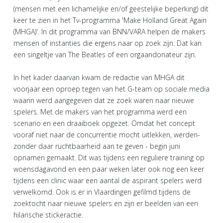
(mensen met een lichamelijke en/of geestelijke beperking) dit
keer te zien in het Tv-programma 'Make Holland Great Again
(MHGA)'. In dit programma van BNN/VARA helpen de makers
mensen of instanties die ergens naar op zoek zijn. Dat kan
een singeltje van The Beatles of een orgaandonateur zijn.
In het kader daarvan kwam de redactie van MHGA dit
voorjaar een oproep tegen van het G-team op sociale media
waarin werd aangegeven dat ze zoek waren naar nieuwe
spelers. Met de makers van het programma werd een
scenario en een draaiboek opgezet. Omdat het concept
vooraf niet naar de concurrentie mocht uitlekken, werden-
zonder daar ruchtbaarheid aan te geven - begin juni
opnamen gemaakt. Dit was tijdens een reguliere training op
woensdagavond en een paar weken later ook nog een keer
tijdens een clinic waar een aantal de aspirant spelers werd
verwelkomd. Ook is er in Vlaardingen gefilmd tijdens de
zoektocht naar nieuwe spelers en zijn er beelden van een
hilarische stickeractie.