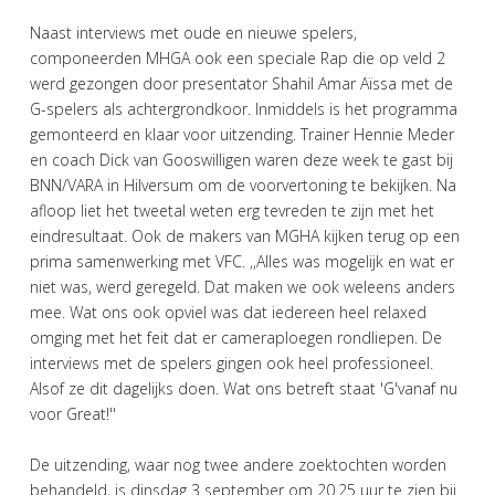
Naast interviews met oude en nieuwe spelers,
componeerden MHGA ook een speciale Rap die op veld 2
werd gezongen door presentator Shahil Amar Aïssa met de
G-spelers als achtergrondkoor. Inmiddels is het programma
gemonteerd en klaar voor uitzending. Trainer Hennie Meder
en coach Dick van Gooswilligen waren deze week te gast bij
BNN/VARA in Hilversum om de voorvertoning te bekijken. Na
afloop liet het tweetal weten erg tevreden te zijn met het
eindresultaat. Ook de makers van MGHA kijken terug op een
prima samenwerking met VFC. ,,Alles was mogelijk en wat er
niet was, werd geregeld. Dat maken we ook weleens anders
mee. Wat ons ook opviel was dat iedereen heel relaxed
omging met het feit dat er cameraploegen rondliepen. De
interviews met de spelers gingen ook heel professioneel.
Alsof ze dit dagelijks doen. Wat ons betreft staat 'G'vanaf nu
voor Great!''
De uitzending, waar nog twee andere zoektochten worden
behandeld, is dinsdag 3 september om 20.25 uur te zien bij