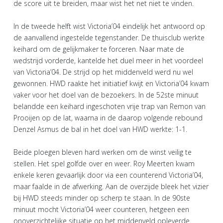
de score uit te breiden, maar wist het net niet te vinden.
In de tweede helft wist Victoria’04 eindelijk het antwoord op
de aanvallend ingestelde tegenstander. De thuisclub werkte
keihard om de gelijkmaker te forceren. Naar mate de
wedstrijd vorderde, kantelde het duel meer in het voordeel
van Victoria’04. De strijd op het middenveld werd nu wel
gewonnen. HWD raakte het initiatief kwijt en Victoria’04 kwam
vaker voor het doel van de bezoekers. In de 52ste minuut
belandde een keihard ingeschoten vrije trap van Remon van
Prooijen op de lat, waarna in de daarop volgende rebound
Denzel Asmus de bal in het doel van HWD werkte: 1-1.
Beide ploegen bleven hard werken om de winst veilig te
stellen. Het spel golfde over en weer. Roy Meerten kwam
enkele keren gevaarlijk door via een counterend Victoria’04,
maar faalde in de afwerking. Aan de overzijde bleek het vizier
bij HWD steeds minder op scherp te staan. In de 90ste
minuut mocht Victoria’04 weer counteren, hetgeen een
onoverzichtelijke situatie op het middenveld opleverde.