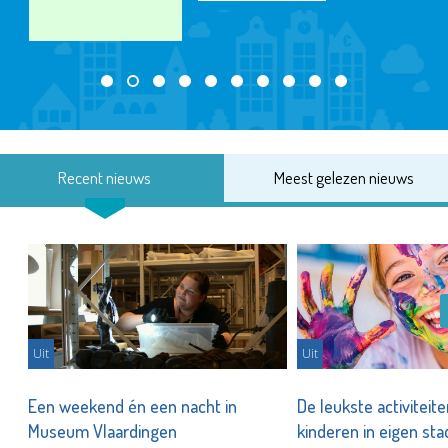
Recent nieuws
Meest gelezen nieuws
Uit
Uit
Een weekend én een nacht in
De leukste activiteit
Museum Vlaardingen
kinderen in eigen st