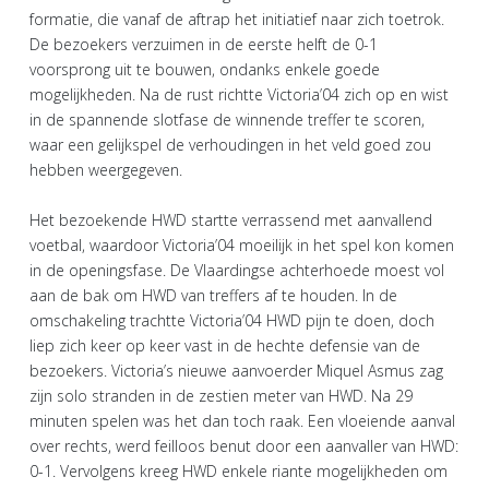
formatie, die vanaf de aftrap het initiatief naar zich toetrok.
De bezoekers verzuimen in de eerste helft de 0-1
voorsprong uit te bouwen, ondanks enkele goede
mogelijkheden. Na de rust richtte Victoria’04 zich op en wist
in de spannende slotfase de winnende treffer te scoren,
waar een gelijkspel de verhoudingen in het veld goed zou
hebben weergegeven.
Het bezoekende HWD startte verrassend met aanvallend
voetbal, waardoor Victoria’04 moeilijk in het spel kon komen
in de openingsfase. De Vlaardingse achterhoede moest vol
aan de bak om HWD van treffers af te houden. In de
omschakeling trachtte Victoria’04 HWD pijn te doen, doch
liep zich keer op keer vast in de hechte defensie van de
bezoekers. Victoria’s nieuwe aanvoerder Miquel Asmus zag
zijn solo stranden in de zestien meter van HWD. Na 29
minuten spelen was het dan toch raak. Een vloeiende aanval
over rechts, werd feilloos benut door een aanvaller van HWD:
0-1. Vervolgens kreeg HWD enkele riante mogelijkheden om