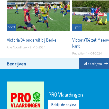
Sport
Sport
Victoria'04 onderuit bij Berkel
Victoria'04 zet Meeu
kant
Arie Noordhoek - 21-10-2024
Redactie - 14-04-2024
Bedrijven
Alle bedrijven
PRO Vlaardingen
Bekijk de pagina