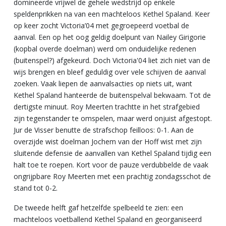
domineerde vrijwel de gehele wedstrijd op enkele
speldenprikken na van een machteloos Kethel Spaland. Keer
op keer zocht Victoria’04 met gegroepeerd voetbal de
aanval. Een op het oog geldig doelpunt van Nailey Girigorie
(kopbal overde doelman) werd om onduidelijke redenen
(buitenspel?) afgekeurd. Doch Victoria'04 liet zich niet van de
wijs brengen en bleef geduldig over vele schijven de aanval
zoeken. Vaak liepen de aanvalsacties op niets uit, want
Kethel Spaland hanteerde de buitenspelval bekwaam. Tot de
dertigste minuut. Roy Meerten trachtte in het strafgebied
zijn tegenstander te omspelen, maar werd onjuist afgestopt.
Jur de Visser benutte de strafschop feilloos: 0-1. Aan de
overzijde wist doelman Jochem van der Hoff wist met zijn
sluitende defensie de aanvallen van Kethel Spaland tijdig een
halt toe te roepen. Kort voor de pauze verdubbelde de vaak
ongrijpbare Roy Meerten met een prachtig zondagsschot de
stand tot 0-2.
De tweede helft gaf hetzelfde spelbeeld te zien: een
machteloos voetballend Kethel Spaland en georganiseerd