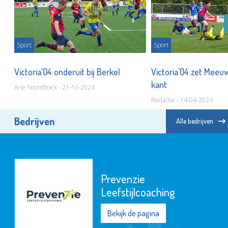
Sport
Sport
Victoria'04 onderuit bij Berkel
Victoria'04 zet Meeu
kant
Arie Noordhoek - 21-10-2024
Redactie - 14-04-2024
Bedrijven
Alle bedrijven
Prevenzie
Leefstijlcoaching
Bekijk de pagina