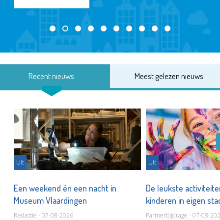
Recent nieuws
Meest gelezen nieuws
Uit
Uit
Een weekend én een nacht in
De leukste activiteit
Museum Vlaardingen
kinderen in eigen st
Redactie - 07-08-2026
Partnerbijdrage - 07-08-20