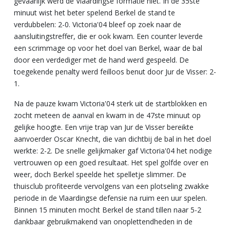
gevaarlijk werd de Vlaardingse formatie niet. In de 35ste
minuut wist het beter spelend Berkel de stand te
verdubbelen: 2-0. Victoria'04 bleef op zoek naar de
aansluitingstreffer, die er ook kwam. Een counter leverde
een scrimmage op voor het doel van Berkel, waar de bal
door een verdediger met de hand werd gespeeld. De
toegekende penalty werd feilloos benut door Jur de Visser: 2-
1.
Na de pauze kwam Victoria'04 sterk uit de startblokken en
zocht meteen de aanval en kwam in de 47ste minuut op
gelijke hoogte. Een vrije trap van Jur de Visser bereikte
aanvoerder Oscar Knecht, die van dichtbij de bal in het doel
werkte: 2-2. De snelle gelijkmaker gaf Victoria'04 het nodige
vertrouwen op een goed resultaat. Het spel golfde over en
weer, doch Berkel speelde het spelletje slimmer. De
thuisclub profiteerde vervolgens van een plotseling zwakke
periode in de Vlaardingse defensie na ruim een uur spelen.
Binnen 15 minuten mocht Berkel de stand tillen naar 5-2
dankbaar gebruikmakend van onoplettendheden in de