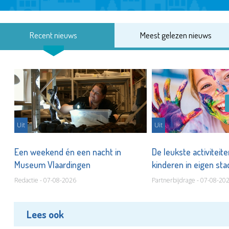
Recent nieuws
Meest gelezen nieuws
Uit
Uit
Een weekend én een nacht in
De leukste activiteit
Museum Vlaardingen
kinderen in eigen st
Redactie - 07-08-2026
Partnerbijdrage - 07-08-20
Lees ook