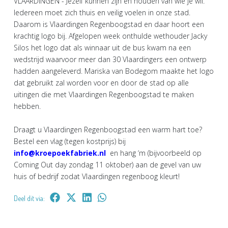
VLAARDINGEN - Jezelf kunnen zijn en houden van wie je wil.
Iedereen moet zich thuis en veilig voelen in onze stad.
Daarom is Vlaardingen Regenboogstad en daar hoort een
krachtig logo bij. Afgelopen week onthulde wethouder Jacky
Silos het logo dat als winnaar uit de bus kwam na een
wedstrijd waarvoor meer dan 30 Vlaardingers een ontwerp
hadden aangeleverd. Mariska van Bodegom maakte het logo
dat gebruikt zal worden voor en door de stad op alle
uitingen die met Vlaardingen Regenboogstad te maken
hebben.
Draagt u Vlaardingen Regenboogstad een warm hart toe?
Bestel een vlag (tegen kostprijs) bij
info@kroepoekfabriek.nl
en hang ‘m (bijvoorbeeld op
Coming Out day zondag 11 oktober) aan de gevel van uw
huis of bedrijf zodat Vlaardingen regenboog kleurt!
Deel dit via: