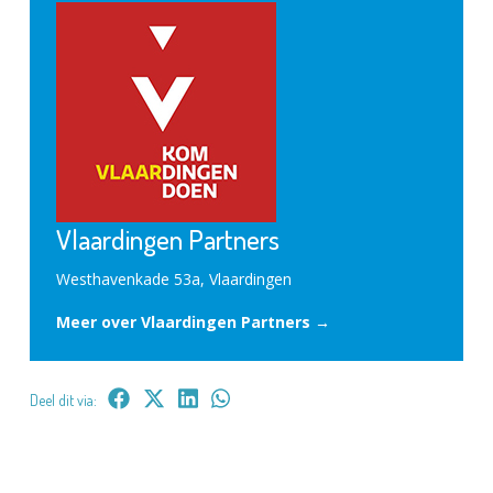
Vlaardingen Partners
Westhavenkade 53a, Vlaardingen
Meer over Vlaardingen Partners →
Deel dit via: