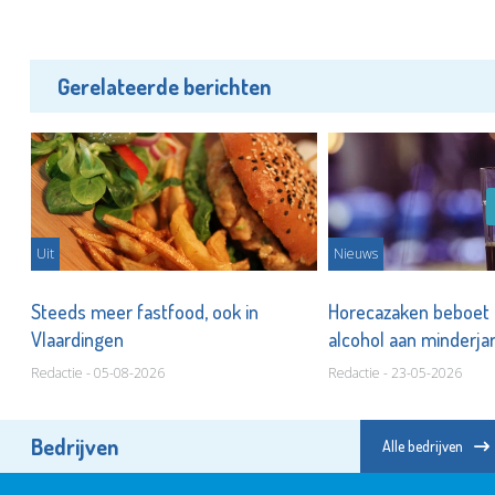
Gerelateerde berichten
Uit
Nieuws
Steeds meer fastfood, ook in
Horecazaken beboet 
Vlaardingen
alcohol aan minderja
Redactie - 05-08-2026
Redactie - 23-05-2026
Bedrijven
Alle bedrijven