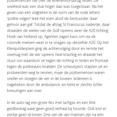
politiemensen die over de Brienenoordbrug reden. De
snelheid was een stuk hoger dan was toegestaan. Na het
geven van een volgteken in de vorm van de rode letters
'politie volgen' leek het even alsof de bestuurder daar
gehoor aan gaf. Totdat de afslag St Franciscus naderde, daar
draaiden de wielen van de Golf opeens weer de A20 richting
Hoek van Holland op. Agenten zagen kans om via de
rotonde meteen weer in te voegen op diezelfde A20. Op het
Kleinpolderplein ging de achtervolging door en remde het
voertuig met de vier opeens heel krachtig en draaide het
stuur om waardoor ze tegen de richting in reden en frontaal
tegen de politieauto knalden. De scheurijzers stapten uit en
probeerden weg te rennen, maar de politiemensen waren
sneller en sloegen de vier in de boeien. Iedereen is
nagekeken door de ambulance, en hield er slechts lichte
kneuzingen aan over.
In de auto lag een grote fles met lachgas en een flink
geldbedrag waar geen goed verhaal bij hoorde. Ook kon er
eentje geen id tonen. Drie van de vier mannen zijn na een