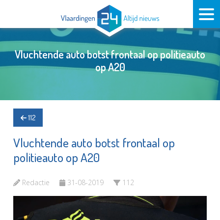
Vluchtende auto botst frontaal op politieauto
op A20
112
Vluchtende auto botst frontaal op
politieauto op A20
Redactie
31-08-2019
112