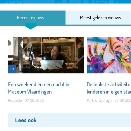
Recent nieuws
Meest gelezen nieuws
Uit
Uit
Een weekend én een nacht in
De leukste activiteit
Museum Vlaardingen
kinderen in eigen st
Redactie - 07-08-2026
Partnerbijdrage - 07-08-20
Lees ook