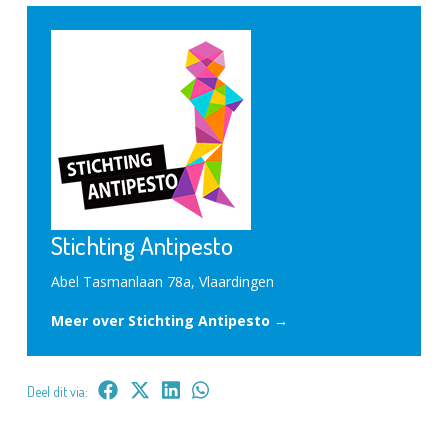
Stichting Antipesto
Abel Tasmanlaan 78a, Vlaardingen
Meer over Stichting Antipesto →
Deel dit via: