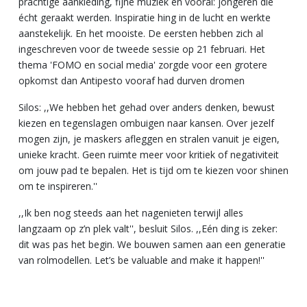
prachtige aankleding, fijne muziek en vooral: jongeren die
écht geraakt werden. Inspiratie hing in de lucht en werkte
aanstekelijk. En het mooiste. De eersten hebben zich al
ingeschreven voor de tweede sessie op 21 februari. Het
thema 'FOMO en social media' zorgde voor een grotere
opkomst dan Antipesto vooraf had durven dromen
Silos: ,,We hebben het gehad over anders denken, bewust
kiezen en tegenslagen ombuigen naar kansen. Over jezelf
mogen zijn, je maskers afleggen en stralen vanuit je eigen,
unieke kracht. Geen ruimte meer voor kritiek of negativiteit
om jouw pad te bepalen. Het is tijd om te kiezen voor shinen
om te inspireren.''
,,Ik ben nog steeds aan het nagenieten terwijl alles
langzaam op z’n plek valt'', besluit Silos. ,,Eén ding is zeker:
dit was pas het begin. We bouwen samen aan een generatie
van rolmodellen. Let’s be valuable and make it happen!''