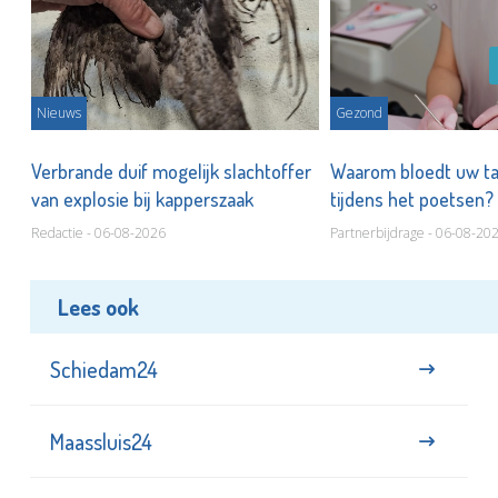
Nieuws
Gezond
d
Verbrande duif mogelijk slachtoffer
Waarom bloedt uw t
van explosie bij kapperszaak
tijdens het poetsen?
Redactie - 06-08-2026
Partnerbijdrage - 06-08-20
Lees ook
Schiedam24
Maassluis24