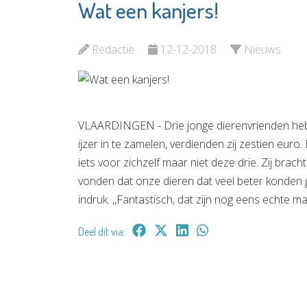
Wat een kanjers!
Virati
Samenw
Uitvaartverzorging
Bekijk d
Redactie
12-12-2018
Nieuws
Bekijk de pagina
VLAARDINGEN - Drie jonge dierenvrienden hebb
ijzer in te zamelen, verdienden zij zestien euro
iets voor zichzelf maar niet deze drie. Zij bracht
vonden dat onze dieren dat veel beter konden geb
indruk. ,,Fantastisch, dat zijn nog eens echte m
Deel dit via: