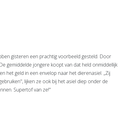
Hoogerwerf by
erking
Sisters
e pagina
Bekijk de pagina
en gisteren een prachtig voorbeeld gesteld. Door
. De gemiddelde jongere koopt van dat held onmiddellijk
en het geld in een envelop naar het dierenasiel. ,,Zij
ruiken'', lijken ze ook bij het asiel diep onder de
annen. Supertof van ze!''