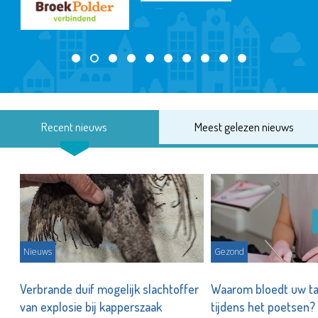
Recent nieuws
Meest gelezen nieuws
Nieuws
Gezond
d
Verbrande duif mogelijk slachtoffer
Waarom bloedt uw t
van explosie bij kapperszaak
tijdens het poetsen?