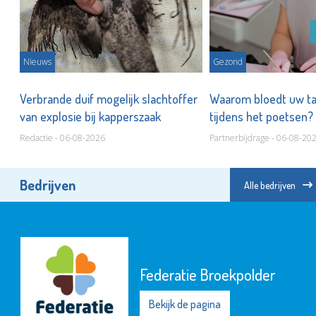
Nieuws
Gezond
Verbrande duif mogelijk slachtoffer
Waarom bloedt uw t
van explosie bij kapperszaak
tijdens het poetsen?
Redactie - 06-08-2026
Partnerbijdrage - 06-08-20
Bedrijven
Alle bedrijven
Federatie Broekpolder
Bekijk de pagina