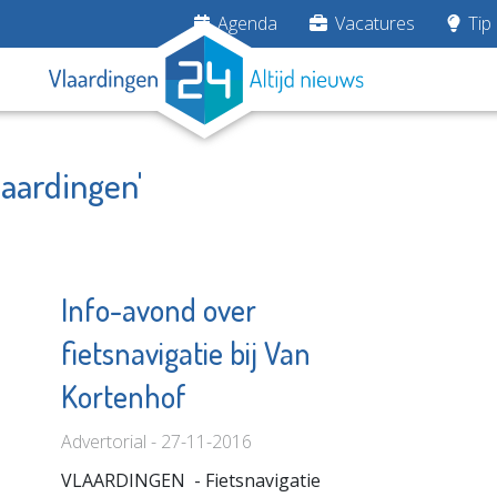
Agenda
Vacatures
Tip 
laardingen'
Info-avond over
fietsnavigatie bij Van
ardingen
The MindOffice
Kortenhof
e pagina
Bekijk de pagina
Advertorial - 27-11-2016
VLAARDINGEN - Fietsnavigatie