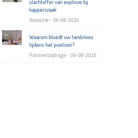
slachtoffer van explosie bij
kapperszaak
Redactie - 06-08-2026
Waarom bloedt uw tandvlees
tijdens het poetsen?
Partnerbijdrage - 06-08-2026
Meisje belandt in de haven bij
ruzie met ex
Redactie - 01-08-2026
Deense discounter wil
Vlaardingen veroveren
Redactie - 05-08-2026