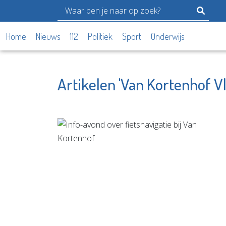
Home
Nieuws
112
Politiek
Sport
Onderwijs
Artikelen 'Van Kortenhof V
Prevenzie
PRO Vla
Leefstijlcoaching
Bekijk d
Bekijk de pagina