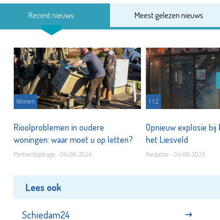
Recent nieuws
Meest gelezen nieuws
Wonen
112
Rioolproblemen in oudere
Opnieuw explosie bij
woningen: waar moet u op letten?
het Liesveld
Partnerbijdrage - 06-08-2026
Redactie - 06-08-2026
Lees ook
Schiedam24