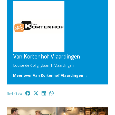
Van Kortenhof Vlaardingen
Louise de Colignylaan 1, Vlaardingen
Meer over Van Kortenhof Vlaardingen →
Deel dit via: