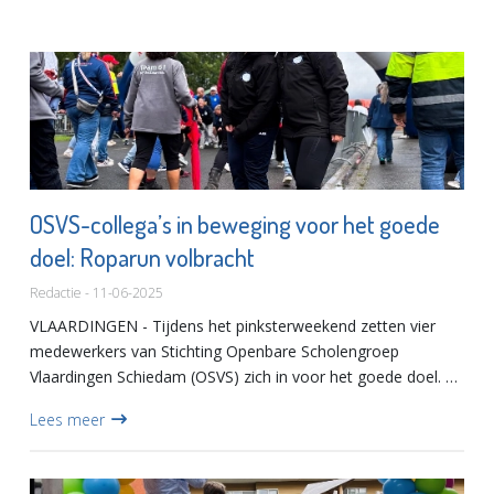
OSVS-collega’s in beweging voor het goede
doel: Roparun volbracht
Redactie - 11-06-2025
VLAARDINGEN - Tijdens het pinksterweekend zetten vier
medewerkers van Stichting Openbare Scholengroep
Vlaardingen Schiedam (OSVS) zich in voor het goede doel. Zij
namen, ieder in een ander team, deel aan de Roparun: een
Lees meer
estafettel...