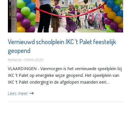
Vernieuwd schoolplein IKC 't Palet feestelijk
geopend
Redactie - 04-06-2025
VLAARDINGEN - Vanmorgen is het vernieuwde speelplein bij
IKC ’t Palet op energieke wijze geopend. Het speelplein van
IKC ‘t Palet onderging in de afgelopen maanden een
metamorfose. Tegels werden gewipt en er kwam een
Lees meer
avontuurlijk...