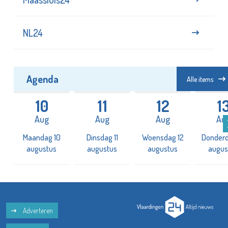
NL24
Agenda
Alle items
10
11
12
1
Aug
Aug
Aug
Au
3
Maandag 10
Dinsdag 11
Woensdag 12
Donderd
augustus
augustus
augustus
augus
Adverteren