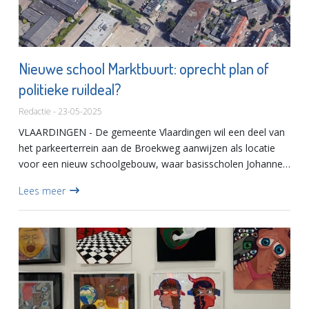
Nieuwe school Marktbuurt: oprecht plan of
politieke ruildeal?
Redactie - 23-05-2025
VLAARDINGEN - De gemeente Vlaardingen wil een deel van
het parkeerterrein aan de Broekweg aanwijzen als locatie
voor een nieuw schoolgebouw, waar basisscholen Johannes
Calvijn en Het Christal onder één dak worden gehuisvest.
Lees meer
Inclu...