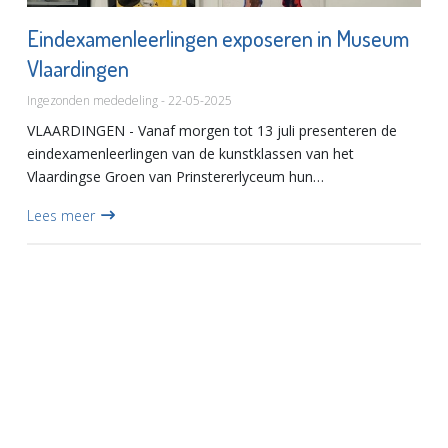
Eindexamenleerlingen exposeren in Museum
Vlaardingen
Ingezonden mededeling - 22-05-2025
VLAARDINGEN - Vanaf morgen tot 13 juli presenteren de
eindexamenleerlingen van de kunstklassen van het
Vlaardingse Groen van Prinstererlyceum hun
eindexamenwerk in Museum Vlaardingen.De leerlingen van
Lees meer
mavo, havo en vwo hebben de a...