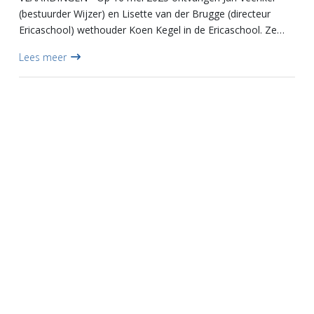
(bestuurder Wijzer) en Lisette van der Brugge (directeur
Ericaschool) wethouder Koen Kegel in de Ericaschool. Ze
bespreken de voor- en nadelen van nieuwbouw van de
Lees meer
school tegenove...