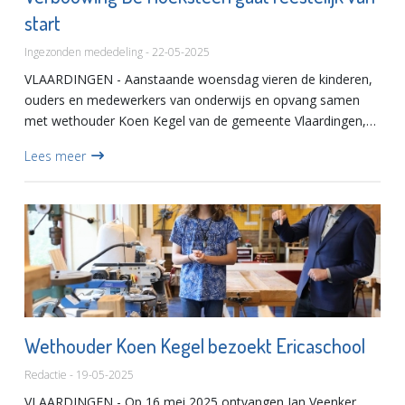
start
Ingezonden mededeling - 22-05-2025
VLAARDINGEN - Aanstaande woensdag vieren de kinderen,
ouders en medewerkers van onderwijs en opvang samen
met wethouder Koen Kegel van de gemeente Vlaardingen,
de feestelijke start van de verbouwing van basisschool De
Lees meer
Hoeksteen. D...
Wethouder Koen Kegel bezoekt Ericaschool
Redactie - 19-05-2025
VLAARDINGEN - Op 16 mei 2025 ontvangen Jan Veenker