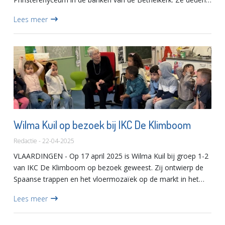
dit - nadat sommige leerlingen voor het eerst een Vlaardings
Lees meer
ij...
Wilma Kuil op bezoek bij IKC De Klimboom
Redactie - 22-04-2025
VLAARDINGEN - Op 17 april 2025 is Wilma Kuil bij groep 1-2
van IKC De Klimboom op bezoek geweest. Zij ontwierp de
Spaanse trappen en het vloermozaïek op de markt in het
centrum. De leerkrachten nodigden haar uit om te komen
Lees meer
kijk...