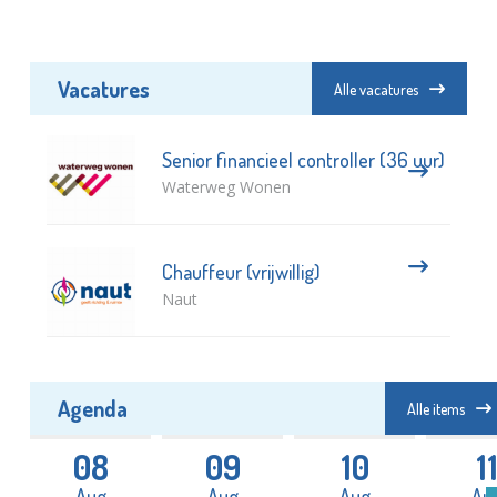
Vacatures
Alle vacatures
Senior financieel controller (36 uur)
Waterweg Wonen
Chauffeur (vrijwillig)
Naut
Agenda
Alle items
08
09
10
1
Aug
Aug
Aug
Au