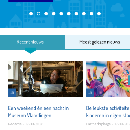
Recent nieuws
Meest gelezen nieuws
Uit
Uit
Een weekend én een nacht in
De leukste activiteit
Museum Vlaardingen
kinderen in eigen st
Redactie - 07-08-2026
Partnerbijdrage - 07-08-20