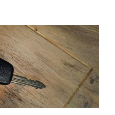
dam The
Stadsgehoorzaal
irport
Vlaardingen
e pagina
Bekijk de pagina