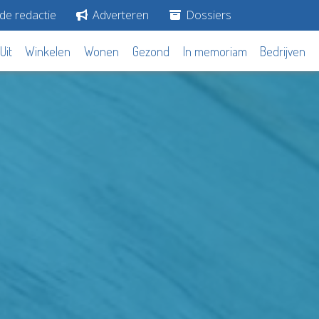
de redactie
Adverteren
Dossiers
Uit
Winkelen
Wonen
Gezond
In memoriam
Bedrijven