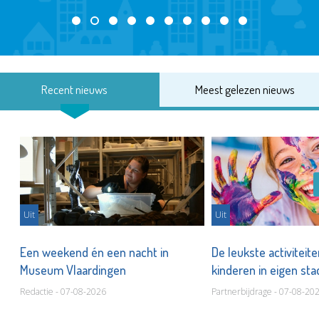
Recent nieuws
Meest gelezen nieuws
Uit
Uit
Een weekend én een nacht in
De leukste activiteit
Museum Vlaardingen
kinderen in eigen st
Redactie - 07-08-2026
Partnerbijdrage - 07-08-20